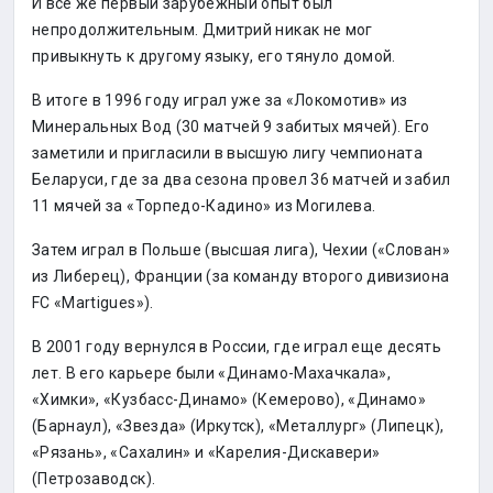
И всё же первый зарубежный опыт был
непродолжительным. Дмитрий никак не мог
привыкнуть к другому языку, его тянуло домой.
В итоге в 1996 году играл уже за «Локомотив» из
Минеральных Вод (30 матчей 9 забитых мячей). Его
заметили и пригласили в высшую лигу чемпионата
Беларуси, где за два сезона провел 36 матчей и забил
11 мячей за «Торпедо-Кадино» из Могилева.
Затем играл в Польше (высшая лига), Чехии («Слован»
из Либерец), Франции (за команду второго дивизиона
FC «Martigues»).
В 2001 году вернулся в России, где играл еще десять
лет. В его карьере были «Динамо-Махачкала»,
«Химки», «Кузбасс-Динамо» (Кемерово), «Динамо»
(Барнаул), «Звезда» (Иркутск), «Металлург» (Липецк),
«Рязань», «Сахалин» и «Карелия-Дискавери»
(Петрозаводск).