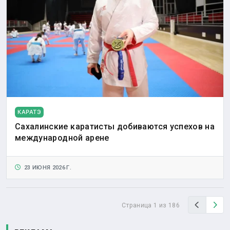
КАРАТЭ
Сахалинские каратисты добиваются успехов на
международной арене
23 ИЮНЯ 2026 Г.
Назад
Вп
Страница 1 из 186