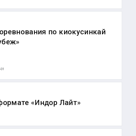
оревнования по киокусинкай
убеж»
501
 формате «Индор Лайт»