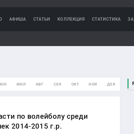
О
АФИША
СТАТЬИ
КОЛЛЕКЦИЯ
СТАТИСТИКА
ЗА
ИЮН
ИЮЛ
АВГ
СЕН
ОКТ
НОЯ
ДЕК
асти по волейболу среди
к 2014-2015 г.р.