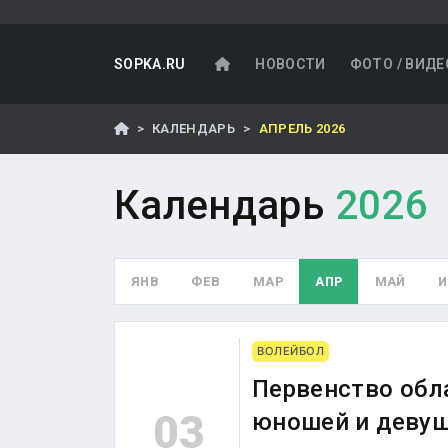
SOPKA.RU
НОВОСТИ
ФОТО / ВИДЕ
КАЛЕНДАРЬ
АПРЕЛЬ 2026
Календарь
2026
ЯНВ
ФЕВ
МАР
АПР
МАЙ
ВОЛЕЙБОЛ
Первенство обл
03
юношей и девуше