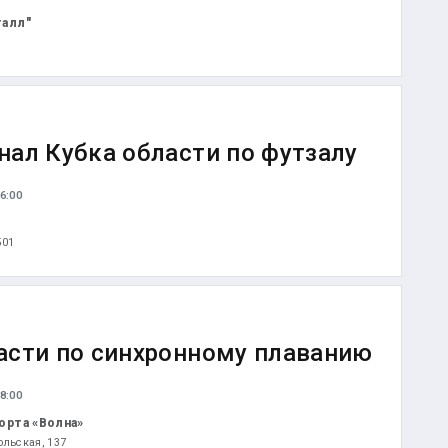
талл"
нал Кубка области по футзалу
6:00
501
асти по синхронному плаванию
8:00
орта «Волна»
ольская, 137