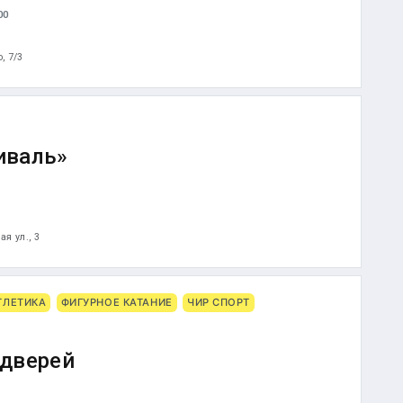
00
о, 7/3
иваль»
я ул., 3
ТЛЕТИКА
ФИГУРНОЕ КАТАНИЕ
ЧИР СПОРТ
дверей