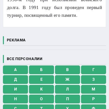
долга. В 1991 году был проведен первый
турнир, посвященный его памяти.
РЕКЛАМА
ВСЕ ПЕРСОНАЛИИ
А
Б
В
Г
Д
Е
Ж
З
И
К
Л
М
Н
О
П
Р
С
Т
У
Ф